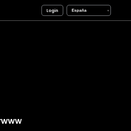
Login
arwww