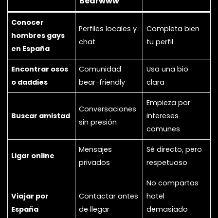
Bearwww
Conocer
Perfiles locales y
Completa bien
hombres gays
chat
tu perfil
en España
Encontrar osos
Comunidad
Usa una bio
o daddies
bear-friendly
clara
Empieza por
Conversaciones
Buscar amistad
intereses
sin presión
comunes
Mensajes
Sé directo, pero
Ligar online
privados
respetuoso
No compartas
Viajar por
Contactar antes
hotel
España
de llegar
demasiado