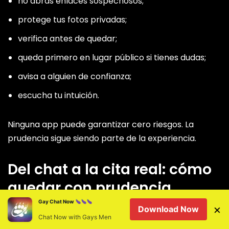
no abras enlaces sospechosos;
protege tus fotos privadas;
verifica antes de quedar;
queda primero en lugar público si tienes dudas;
avisa a alguien de confianza;
escucha tu intuición.
Ninguna app puede garantizar cero riesgos. La
prudencia sigue siendo parte de la experiencia.
Del chat a la cita real: cómo
quedar con prudencia
Gay Chat Now
×
Download Now
Chat Now with Gays Men
Pasar del chat a una cita puede ser emocionante.