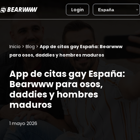
Login
Saltar
al
contenido
Inicio
>
Blog
>
App de citas gay España: Bearwww
para osos, daddies y hombres maduros
App de citas gay España:
Bearwww para osos,
daddies y hombres
maduros
1 mayo 2026