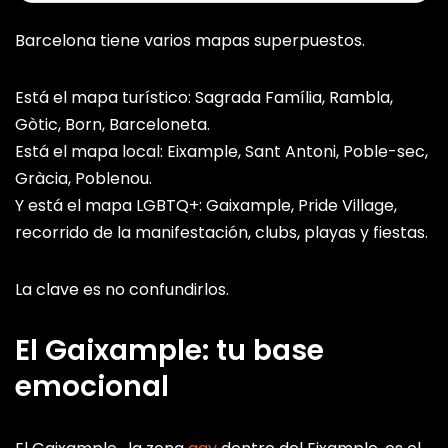
BARRIO GAY • CORAZÓN DE LA NOCHE LGBTQ+
[REFERENCE:4][REFERENCE:5]
Barcelona tiene varios mapas superpuestos.
Paral·lel
Está el mapa turístico: Sagrada Família, Rambla,
Avinguda del Paral·lel
Gòtic, Born, Barceloneta.
BARRIO • TEATRO, CABARET Y VIDA
Está el mapa local: Eixample, Sant Antoni, Poble-sec,
NOCTURNA[REFERENCE:6]
Gràcia, Poblenou.
Y está el mapa LGBTQ+: Gaixample, Pride Village,
Poble Sec
recorrido de la manifestación, clubs, playas y fiestas.
Barrio del Poble Sec
BARRIO • JUNTO AL PARAL·LEL • AMBIENTE ALTERNATIVO
La clave es no confundirlos.
El Born
El Gaixample: tu base
Barrio del Born, Ciutat Vella
emocional
BARRIO • BARES Y CLUBS EN EL CASCO ANTIGUO