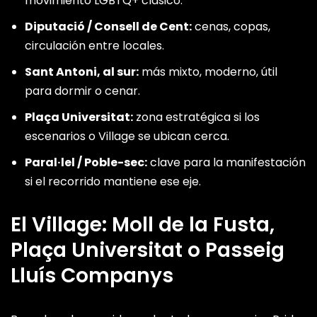
movimiento LGBTQ+ clásico.
BAR • DRAG SHOWS• CLÁSICO DEL RAVAL[REFERENCE:15]
Diputació / Consell de Cent:
cenas, copas,
circulación entre locales.
Trash Fetish Club
Sant Antoni, al sur:
más mixto, moderno, útil
C/ de la Riera Baixa, 21, 08001
para dormir o cenar.
CLUB FETISH • 500 M²• CABINAS[REFERENCE:16]
Plaça Universitat:
zona estratégica si los
escenarios o Village se ubican cerca.
Platja de la Mar Bella
Passeig Marítim, 08005
Paral·lel / Poble-sec:
clave para la manifestación
PLAYA GAY • ZONA NUDISTA• REFERENTE LGBTQ+
si el recorrido mantiene ese eje.
[REFERENCE:17][REFERENCE:18]
El Village: Moll de la Fusta,
BeGay Beach Bar
Plaça Universitat o Passeig
Platja de la Mar Bella, 08005
Lluís Companys
CHIRINGUITO • EL ÚNICO LGBTQ+ DE
BARCELONA[REFERENCE:19]