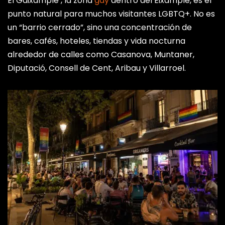
El Gaixample , la zona
gay
dentro del Eixample, es el
Poblenou
punto natural para muchos visitantes LGBTQ+. No es
Distrito de Sant Martí
un “barrio cerrado”, sino una concentración de
BARRIO • JUNTO A LA MAR BELLA • AMBIENTE PLAYERO
bares, cafés, hoteles, tiendas y vida nocturna
alrededor de calles como Casanova, Muntaner,
Arena Xperience
Diputació, Consell de Cent, Aribau y Villarroel.
Gran Via de les Corts Catalanes
CLUB • EL MÁS GRANDE DE BARCELONA• 2
SALAS[REFERENCE:7][REFERENCE:8]
Safari Disco Club
Cerca de Plaça Espanya
CLUB • DOS PISTAS • POP Y TECHNO[REFERENCE:9]
[REFERENCE:10]
Punto BCN
C/ de Muntaner, 63, 08011
BAR / CLUB • CLÁSICO DEL GAIXAMPLE[REFERENCE:11]