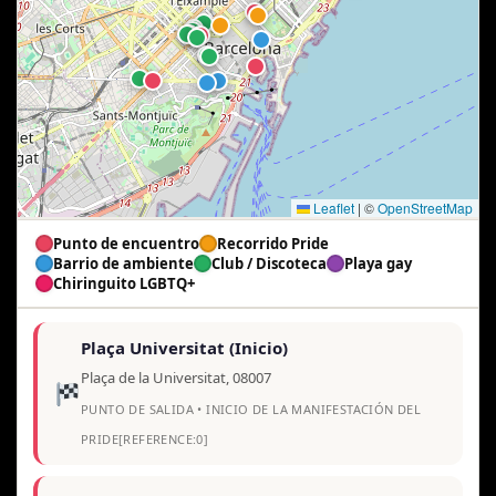
Leaflet
|
©
OpenStreetMap
Punto de encuentro
Recorrido Pride
Barrio de ambiente
Club / Discoteca
Playa gay
Chiringuito LGBTQ+
Plaça Universitat (Inicio)
Plaça de la Universitat, 08007
PUNTO DE SALIDA • INICIO DE LA MANIFESTACIÓN DEL
PRIDE[REFERENCE:0]