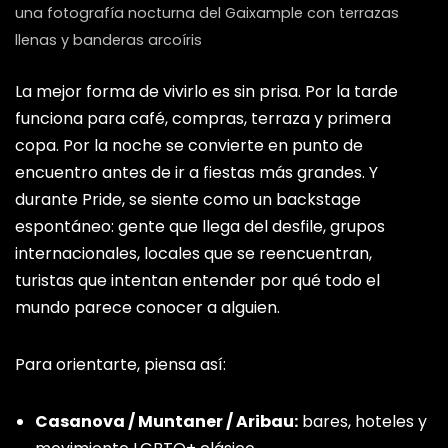
una fotografía nocturna del Gaixample con terrazas
llenas y banderas arcoíris
Candy Darling Bar
Junto a Plaça Universitat
La mejor forma de vivirlo es sin prisa. Por la tarde
BAR QUEER • REFUGIO CREATIVO •
funciona para café, compras, terraza y primera
UNDERGROUND[REFERENCE:12]
copa. Por la noche se convierte en punto de
encuentro antes de ir a fiestas más grandes. Y
BoysBar BCN
durante Pride, se siente como un backstage
C/ de Casanova, 66, 08011
espontáneo: gente que llega del desfile, grupos
internacionales, locales que se reencuentran,
BAR GAY • PÚBLICO JOVEN• GAIXAMPLE[REFERENCE:13]
turistas que intentan entender por qué todo el
mundo parece conocer a alguien.
Discoteca Salvaje
Corazón del Eixample
Para orientarte, piensa así:
CLUB • MÚSICA LATINA• AMBIENTE LGBTQ+[REFERENCE:14]
El Cangrejo
Casanova / Muntaner / Aribau:
bares, hoteles y
C/ de la Riera Baixa, 13, 08001