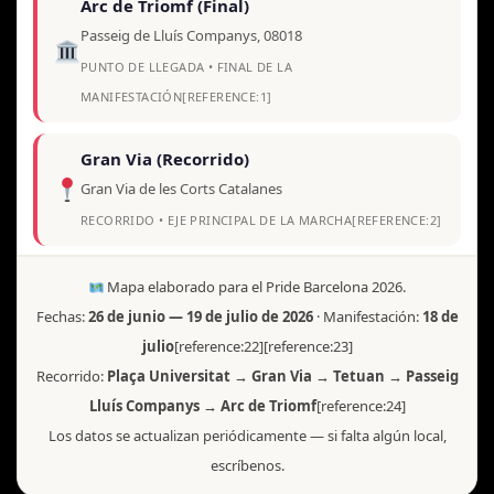
Arc de Triomf (Final)
Passeig de Lluís Companys, 08018
PUNTO DE LLEGADA • FINAL DE LA
MANIFESTACIÓN[REFERENCE:1]
Gran Via (Recorrido)
Gran Via de les Corts Catalanes
RECORRIDO • EJE PRINCIPAL DE LA MARCHA[REFERENCE:2]
Passeig Lluís Companys
Mapa elaborado para el Pride Barcelona 2026.
Passeig de Lluís Companys, 08018
Fechas:
26 de junio — 19 de julio de 2026
· Manifestación:
18 de
RECORRIDO • TRAMO FINAL HACIA EL ARC DE
julio
[reference:22][reference:23]
TRIOMF[REFERENCE:3]
Recorrido:
Plaça Universitat → Gran Via → Tetuan → Passeig
Lluís Companys → Arc de Triomf
[reference:24]
Gaixample (Eixample)
Los datos se actualizan periódicamente — si falta algún local,
Entre Balmes, Gran Via, Urgell y Aragó
escríbenos.