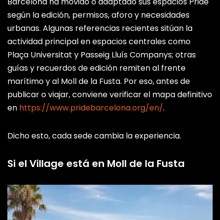
Barcelona ha movido o adaptado sus espacios Pride
Plaça Espanya
según la edición, permisos, aforo y necesidades
Plaça d’Espanya, 08004
urbanas. Algunas referencias recientes sitúan la
PUNTO CLAVE • FUENTE MÁGICA•
actividad principal en espacios centrales como
AMBIENTE[REFERENCE:20]
Plaça Universitat y Passeig Lluís Companys; otras
guías y recuerdos de edición remiten al frente
Moll de la Fusta
marítimo y al Moll de la Fusta. Por eso, antes de
publicar o viajar, conviene verificar el mapa definitivo
Moll de la Fusta, 08002
en
https://www.pridebarcelona.org/en/
.
PUNTO CLAVE • PASEO MARÍTIMO• PUERTO[REFERENCE:21]
Dicho esto, cada sede cambia la experiencia.
Si el Village está en Moll de la Fusta