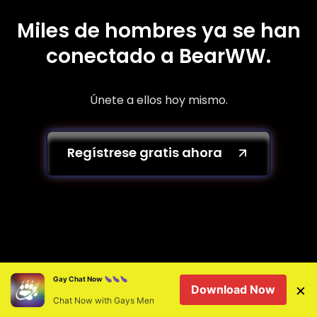
Miles de hombres ya se han
conectado a BearWW.
Únete a ellos hoy mismo.
Regístrese gratis ahora
¿Por qué elegir BearWW para
Gay Chat Now
×
Download Now
tus encuentros gays en
Chat Now with Gays Men