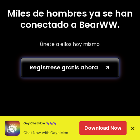
Miles de hombres ya se han
conectado a BearWW.
Únete a ellos hoy mismo.
Regístrese gratis ahora
¿Por qué elegir BearWW para
Gay Chat Now
×
Download Now
tus encuentros gays en
Chat Now with Gays Men