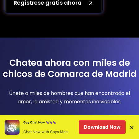
Regístrese gratis ahora
Chatea ahora con miles de
chicos de Comarca de Madrid
Únete a miles de hombres que han encontrado el
amor, la amistad y momentos inolvidables.
Descarga la app o regístrate gratis en la web para
Gay Chat Now
×
Download Now
vivir el mundo de las citas gay como nunca antes.
Chat Now with Gays Men