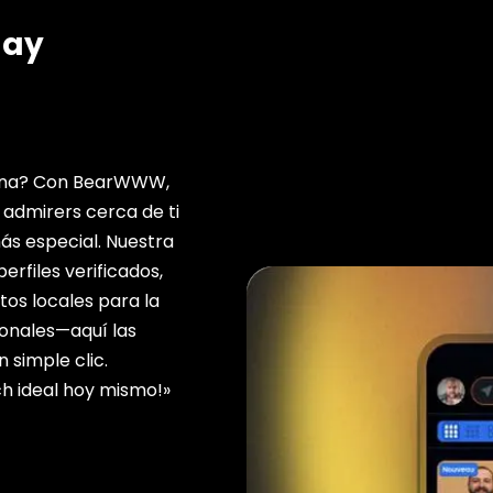
gay
zona? Con BearWWW,
 admirers cerca de ti
s especial. Nuestra
rfiles verificados,
ntos locales para la
onales—aquí las
 simple clic.
ch ideal hoy mismo!»