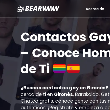
Acerca de
Saltar
al
contenido
Contactos Gay
– Conoce Hom
de Ti
¿Buscas contactos gay en
Gironès
?
cerca de ti en
Gironès
, Barakaldo, Ge
Chatea gratis, conoce gente con tus 
auténticos. ¡Regístrate y empieza a 