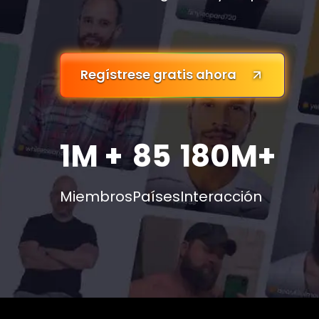
Regístrese gratis ahora
1M +
85
180M+
Miembros
Países
Interacción