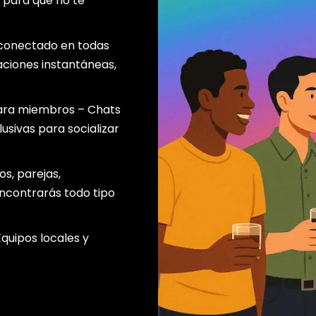
s para que no te
e conectado en todas
caciones instantáneas,
para miembros – Chats
lusivas para socializar
os, parejas,
ncontrarás todo tipo
quipos locales y