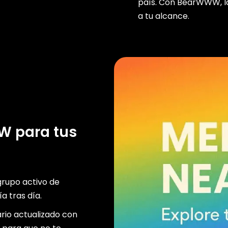
país. Con BearWWW, l
a tu alcance.
WW para tus
grupo activo de
a tras día.
io actualizado con