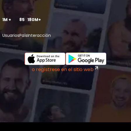
1M +
85
180M+
Usuarios
País
Interacción
o regístrese en el sitio web