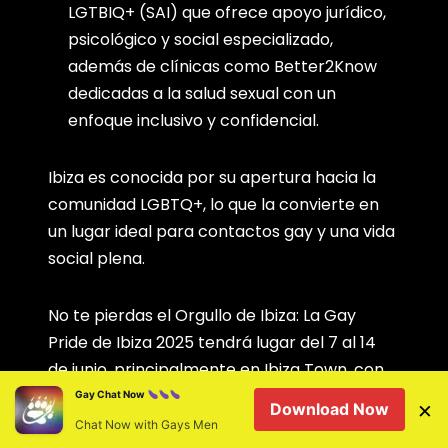
LGTBIQ+ (SAI) que ofrece apoyo jurídico,
psicológico y social especializado,
además de clínicas como Better2Know
dedicadas a la salud sexual con un
enfoque inclusivo y confidencial.
Ibiza es conocida por su apertura hacia la
comunidad LGBTQ+, lo que la convierte en
un lugar ideal para contactos gay y una vida
social plena.
No te pierdas el Orgullo de Ibiza: La Gay
Pride de Ibiza 2025 tendrá lugar del 7 al 14
de junio, principalmente en Ibiza Town, con
el desfile principal el sábado 14 de junio,
Gay Chat Now
×
Download Now
finalizando en el puerto de la ciudad vieja.
Chat Now with Gays Men