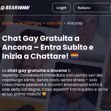
Login
Vai
al
Home
›
incontri gay
›
marche
›
Ancona
contenuto
Chat Gay Gratuita a
Ancona
– Entra Subito e
Inizia a Chattare!
La
chat gay gratuita a
Ancona
ti
aspetta! Connessioni immediate con uomini veri del
capoluogo sardo. Senza costi, senza stress – solo
chiacchiere piacevoli e incontri emozionanti sotto il
sole della Sardegna. Cosa aspetti? Entra subito e scrivi
al tuo primo match!