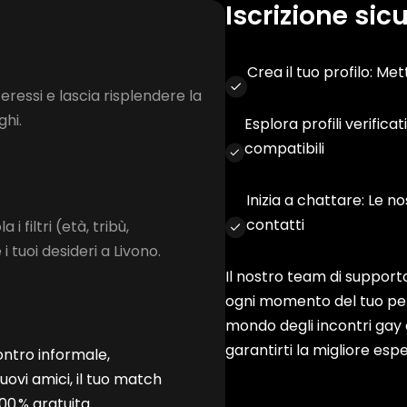
Iscrizione sic
Crea il tuo profilo: Met
teressi e lascia risplendere la
ghi.
Esplora profili verificat
compatibili
Inizia a chattare: Le no
contatti
a i filtri (età, tribù,
i tuoi desideri a Livono.
Il nostro team di supporto
ogni momento del tuo pe
mondo degli incontri gay 
garantirti la migliore espe
ontro informale,
vi amici, il tuo match
00 % gratuita.