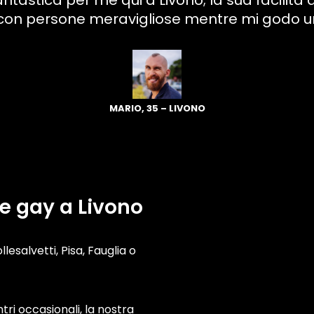
stica per me qui a Livono; la sua facilità d’u
on persone meravigliose mentre mi godo un
MARIO, 35 – LIVONO
le gay a Livono
llesalvetti, Pisa, Fauglia o
tri occasionali, la nostra