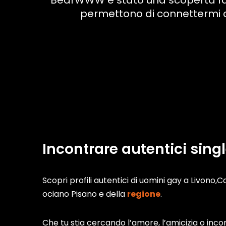
“BearWWW è stato una scoperta fanta
permettono di connettermi c
Incontrare autentici sing
Scopri profili autentici di uomini gay a Livono,Co
ociano Pisano e della
regione
.
Che tu stia cercando l’amore, l’amicizia o incon