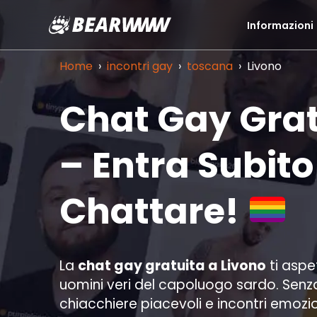
Informazioni
Vai
al
Home
›
incontri gay
›
toscana
›
Livono
contenuto
Chat Gay Grat
– Entra Subito 
Chattare!
La
chat gay gratuita a
Livono
ti aspe
uomini veri del capoluogo sardo. Senza
chiacchiere piacevoli e incontri emozion