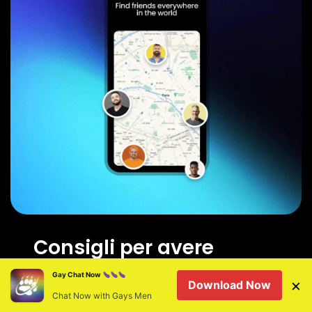
Consigli per avere
successo negli incontri
Gay Chat Now
×
Download Now
su BearWWW a
Chat Now with Gays Men