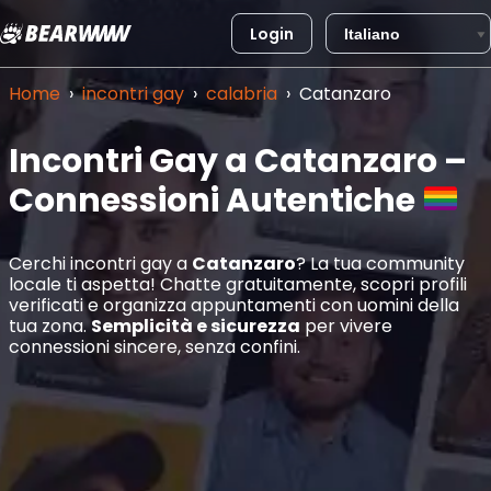
Login
Vai
al
Home
›
incontri gay
›
calabria
›
Catanzaro
contenuto
Incontri Gay a Catanzaro –
Connessioni Autentiche
Cerchi incontri gay a
Catanzaro
? La tua community
locale ti aspetta! Chatte gratuitamente, scopri profili
verificati e organizza appuntamenti con uomini della
tua zona.
Semplicità e sicurezza
per vivere
connessioni sincere, senza confini.