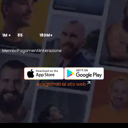
1M +
85
180M+
Membri
Pagamenti
Interazione
o registrati al sito web