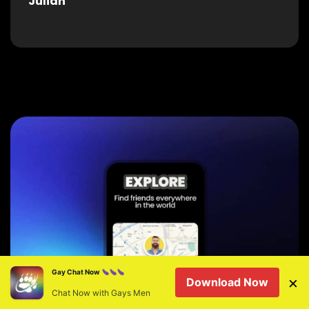
Julian
Gay Chat Now
×
Download Now
Chat Now with Gays Men