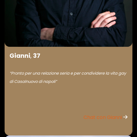
Gianni
,
37
“Pronto per una relazione seria e per condividere la vita gay
di Casalnuovo di napoli”
Chat con Gianni