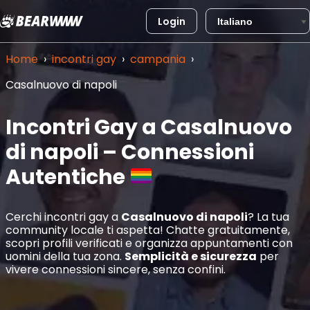
Login
Vai
al
Home
›
incontri gay
›
campania
›
contenuto
Casalnuovo di napoli
Incontri Gay a Casalnuovo
di napoli – Connessioni
Autentiche
Cerchi incontri gay a
Casalnuovo di napoli
? La tua
community locale ti aspetta! Chatte gratuitamente,
scopri profili verificati e organizza appuntamenti con
uomini della tua zona.
Semplicità e sicurezza
per
vivere connessioni sincere, senza confini.