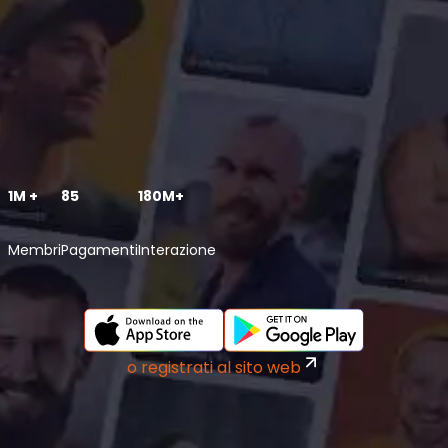
1M +
85
180M+
Membri
Pagamenti
Interazione
o registrati al sito web