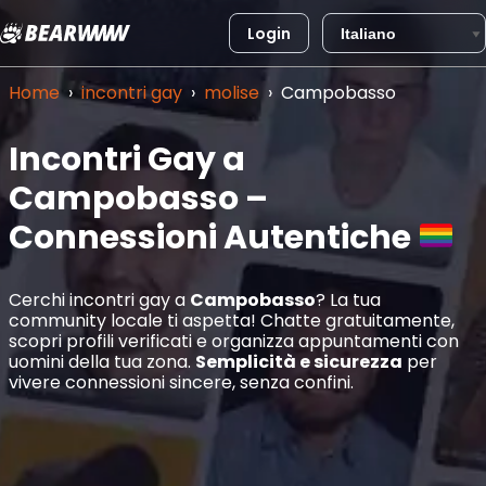
Login
Vai
al
Home
›
incontri gay
›
molise
›
Campobasso
contenuto
Incontri Gay a
Campobasso –
Connessioni Autentiche
Cerchi incontri gay a
Campobasso
? La tua
community locale ti aspetta! Chatte gratuitamente,
scopri profili verificati e organizza appuntamenti con
uomini della tua zona.
Semplicità e sicurezza
per
vivere connessioni sincere, senza confini.