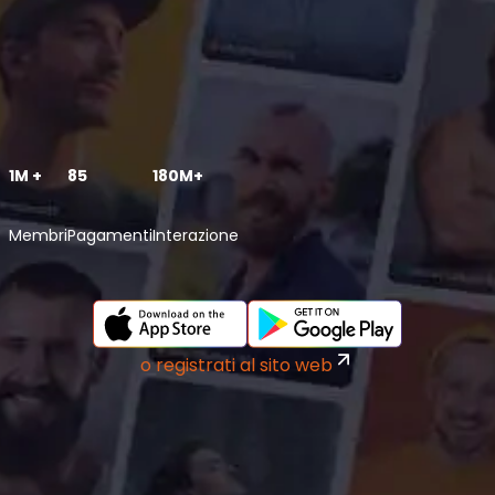
1M +
85
180M+
Membri
Pagamenti
Interazione
o registrati al sito web