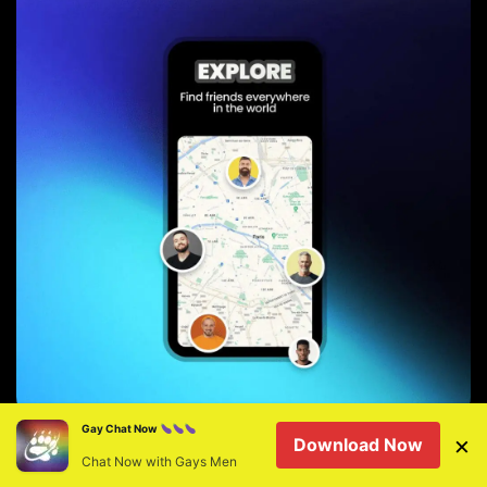
Gay Chat Now
×
Download Now
Consigli per avere
Chat Now with Gays Men