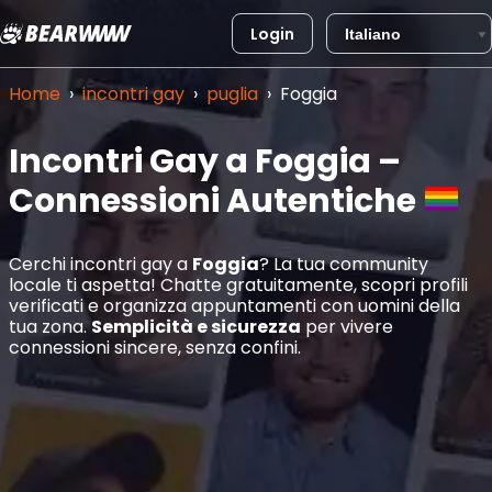
Login
Vai
al
Home
›
incontri gay
›
puglia
›
Foggia
contenuto
Incontri Gay a Foggia –
Connessioni Autentiche
Cerchi incontri gay a
Foggia
? La tua community
locale ti aspetta! Chatte gratuitamente, scopri profili
verificati e organizza appuntamenti con uomini della
tua zona.
Semplicità e sicurezza
per vivere
connessioni sincere, senza confini.