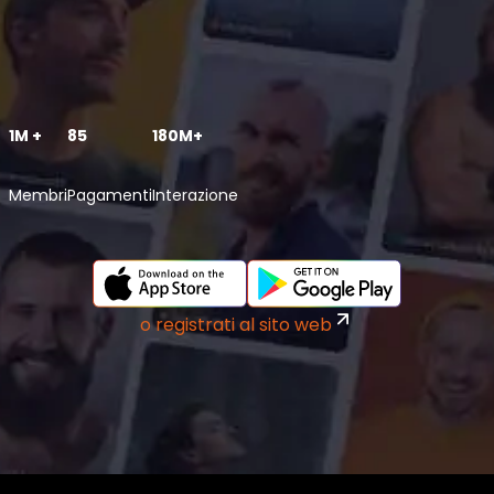
1M +
85
180M+
Membri
Pagamenti
Interazione
o registrati al sito web