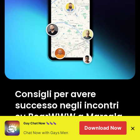
Consigli per avere
successo negli incontri
su BearWWW a Marsala
Gay Chat Now
×
Download Now
Chat Now with Gays Men
Ottimizza il tuo profilo menzionando i tuoi