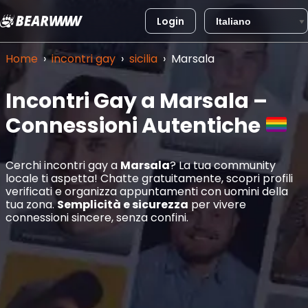
Login
Vai
al
Home
›
incontri gay
›
sicilia
›
Marsala
contenuto
Incontri Gay a Marsala –
Connessioni Autentiche
Cerchi incontri gay a
Marsala
? La tua community
locale ti aspetta! Chatte gratuitamente, scopri profili
verificati e organizza appuntamenti con uomini della
tua zona.
Semplicità e sicurezza
per vivere
connessioni sincere, senza confini.