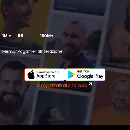
1M +
85
180M+
Membri
Pagamenti
Interazione
o registrati al sito web