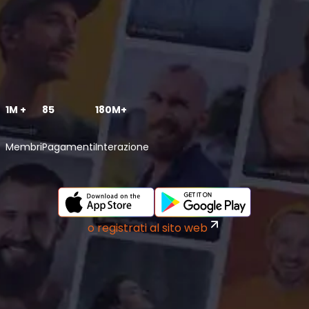
1M +
85
180M+
Membri
Pagamenti
Interazione
o registrati al sito web