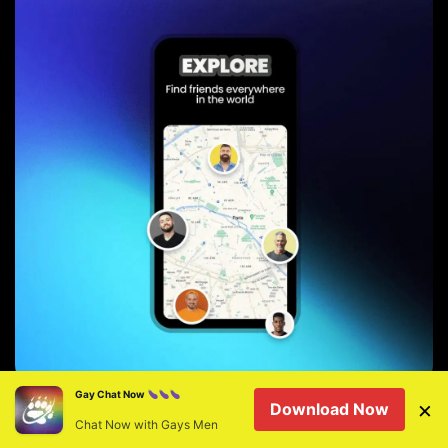
Gay Chat Now
×
Download Now
Consigli per avere
Chat Now with Gays Men