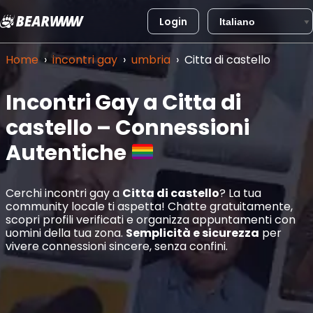
Login
Vai
al
Home
›
incontri gay
›
umbria
›
Citta di castello
contenuto
Incontri Gay a Citta di
castello – Connessioni
Autentiche
Cerchi incontri gay a
Citta di castello
? La tua
community locale ti aspetta! Chatte gratuitamente,
scopri profili verificati e organizza appuntamenti con
uomini della tua zona.
Semplicità e sicurezza
per
vivere connessioni sincere, senza confini.