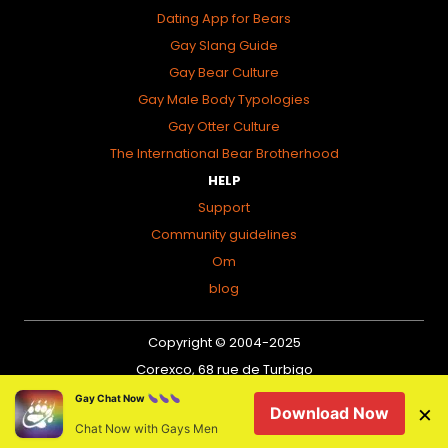
Dating App for Bears
Gay Slang Guide
Gay Bear Culture
Gay Male Body Typologies
Gay Otter Culture
The International Bear Brotherhood
HELP
Support
Community guidelines
Om
blog
Copyright © 2004-2025
Corexco, 68 rue de Turbigo
75003 Paris
Gay Chat Now
×
Download Now
Privacy policy
Chat Now with Gays Men