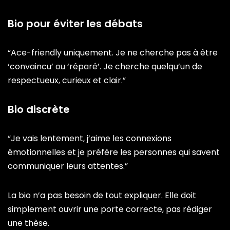
Bio pour éviter les débats
“Ace-friendly uniquement. Je ne cherche pas à être
‘convaincu’ ou ‘réparé’. Je cherche quelqu’un de
respectueux, curieux et clair.”
Bio discrète
“Je vais lentement, j’aime les connexions
émotionnelles et je préfère les personnes qui savent
communiquer leurs attentes.”
La bio n’a pas besoin de tout expliquer. Elle doit
simplement ouvrir une porte correcte, pas rédiger
une thèse.