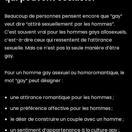
Beaucoup de personnes pensent encore que “gay”
veut dire “attiré sexuellement par les hommes”.
C’est souvent vrai pour les hommes gays allosexuels,
c’est-à-dire ceux qui ressentent de l’attirance
sexuelle. Mais ce n’est pas la seule manière d’être
gay.
Pour un homme gay asexuel ou homoromantique, le
mot “gay” peut désigner :
une attirance romantique pour les hommes ;
une préférence affective pour les hommes ;
le désir de construire un couple avec un homme ;
un sentiment d’appartenance à la culture gay ;