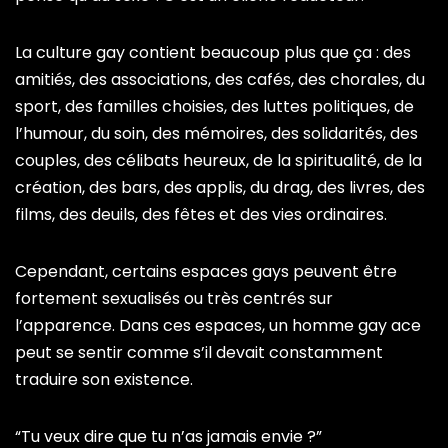
La culture gay contient beaucoup plus que ça : des
amitiés, des associations, des cafés, des chorales, du
sport, des familles choisies, des luttes politiques, de
l’humour, du soin, des mémoires, des solidarités, des
couples, des célibats heureux, de la spiritualité, de la
création, des bars, des applis, du drag, des livres, des
films, des deuils, des fêtes et des vies ordinaires.
Cependant, certains espaces gays peuvent être
fortement sexualisés ou très centrés sur
l’apparence. Dans ces espaces, un homme gay ace
peut se sentir comme s’il devait constamment
traduire son existence.
“Tu veux dire que tu n’as jamais envie ?”