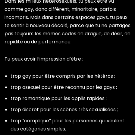
Dans les milieux hétérosexuels, tu peux être vu
comme gay, donc différent, minoritaire, parfois
incompris. Mais dans certains espaces gays, tu peux
te sentir à nouveau décalé, parce que tu ne partages
pas toujours les mêmes codes de drague, de désir, de
rapidité ou de performance.
Tu peux avoir l’impression d’être :
trop gay pour être compris par les hétéros ;
trop asexuel pour être reconnu par les gays ;
trop romantique pour les applis rapides ;
trop discret pour les scènes très sexualisées ;
trop “compliqué” pour les personnes qui veulent
des catégories simples.