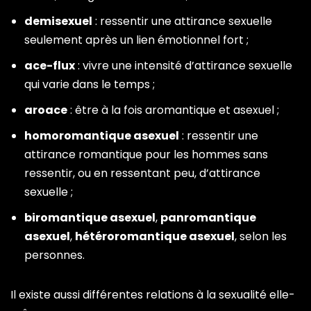
demisexuel
: ressentir une attirance sexuelle
seulement après un lien émotionnel fort ;
ace-flux
: vivre une intensité d’attirance sexuelle
qui varie dans le temps ;
aroace
: être à la fois aromantique et asexuel ;
homoromantique asexuel
: ressentir une
attirance romantique pour les hommes sans
ressentir, ou en ressentant peu, d’attirance
sexuelle ;
biromantique asexuel
,
panromantique
asexuel
,
hétéroromantique asexuel
, selon les
personnes.
Il existe aussi différentes relations à la sexualité elle-