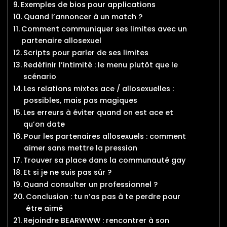
Exemples de bios pour applications
Quand l’annoncer à un match ?
Comment communiquer ses limites avec un
partenaire allosexuel
Scripts pour parler de ses limites
Redéfinir l’intimité : le menu plutôt que le
scénario
Les relations mixtes ace / allosexuelles :
possibles, mais pas magiques
Les erreurs à éviter quand on est ace et
qu’on date
Pour les partenaires allosexuels : comment
aimer sans mettre la pression
Trouver sa place dans la communauté gay
Et si je ne suis pas sûr ?
Quand consulter un professionnel ?
Conclusion : tu n’as pas à te perdre pour
être aimé
Rejoindre BEARWWW : rencontrer à son