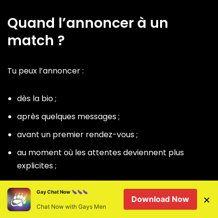
Quand l’annoncer à un
match ?
Tu peux l’annoncer :
dès la bio ;
après quelques messages ;
avant un premier rendez-vous ;
au moment où les attentes deviennent plus
explicites ;
quand tu sens que la relation peut aller plus loin.
Gay Chat Now
×
Download Now
Chat Now with Gays Men
L’important est de ne pas attendre au point de te