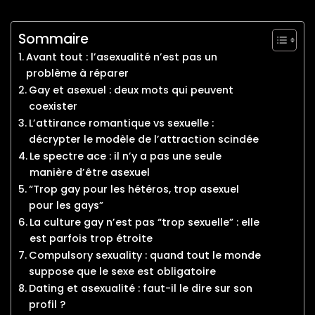
Sommaire
Avant tout : l’asexualité n’est pas un
problème à réparer
Gay et asexuel : deux mots qui peuvent
coexister
L’attirance romantique vs sexuelle :
décrypter le modèle de l’attraction scindée
Le spectre ace : il n’y a pas une seule
manière d’être asexuel
“Trop gay pour les hétéros, trop asexuel
pour les gays”
La culture gay n’est pas “trop sexuelle” : elle
est parfois trop étroite
Compulsory sexuality : quand tout le monde
suppose que le sexe est obligatoire
Dating et asexualité : faut-il le dire sur son
profil ?