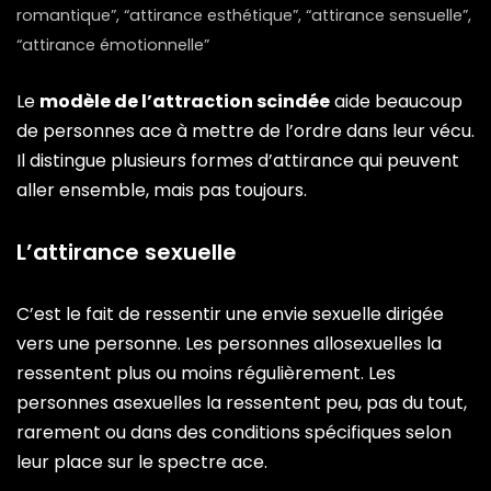
romantique”, “attirance esthétique”, “attirance sensuelle”,
“attirance émotionnelle”
Le
modèle de l’attraction scindée
aide beaucoup
de personnes ace à mettre de l’ordre dans leur vécu.
Il distingue plusieurs formes d’attirance qui peuvent
aller ensemble, mais pas toujours.
L’attirance sexuelle
C’est le fait de ressentir une envie sexuelle dirigée
vers une personne. Les personnes allosexuelles la
ressentent plus ou moins régulièrement. Les
personnes asexuelles la ressentent peu, pas du tout,
rarement ou dans des conditions spécifiques selon
leur place sur le spectre ace.