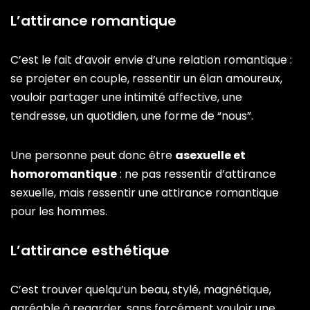
L’attirance romantique
C’est le fait d’avoir envie d’une relation romantique :
se projeter en couple, ressentir un élan amoureux,
vouloir partager une intimité affective, une
tendresse, un quotidien, une forme de “nous”.
Une personne peut donc être
asexuelle et
homoromantique
: ne pas ressentir d’attirance
sexuelle, mais ressentir une attirance romantique
pour les hommes.
L’attirance esthétique
C’est trouver quelqu’un beau, stylé, magnétique,
agréable à regarder, sans forcément vouloir une