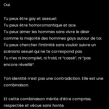
Oui.
Tu peux être gay et asexuel.
Tu peux être homoromantique et ace.
Tu peux aimer les hommes sans vivre le désir
comme la majorité des hommes gays autour de toi.
Tu peux chercher l’intimité sans vouloir suivre un
scénario sexuel qui ne te correspond pas.
Tu n’es ni incomplet, ni froid, ni “cassé”, ni “pas
encore réveillé”.
Ton identité n’est pas une contradiction. Elle est une
combinaison.
Et cette combinaison mérite d’être comprise,
respectée et vécue sans honte.