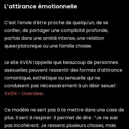
L’attirance émotionnelle
C’est l’envie d’être proche de quelqu’un, de se
confier, de partager une complicité profonde,
parfois dans une amitié intense, une relation
queerplatonique ou une famille choisie.
Le site AVEN rappelle que beaucoup de personnes
asexuelles peuvent ressentir des formes d’attirance
romantique, esthétique ou sensuelle qui ne
conduisent pas nécessairement à un désir sexuel :
AVEN – Overview
.
Ce modèle ne sert pas à te mettre dans une case de
plus. Il sert à respirer. Il permet de dire : “Je ne suis
pas incohérent. Je ressens plusieurs choses, mais