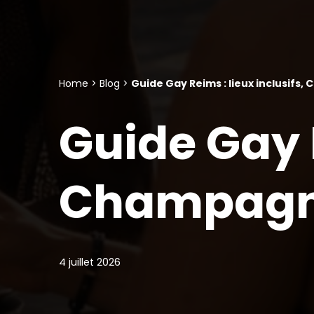
Home
>
Blog
>
Guide Gay Reims : lieux inclusifs,
Guide Gay R
Champagne 
4 juillet 2026