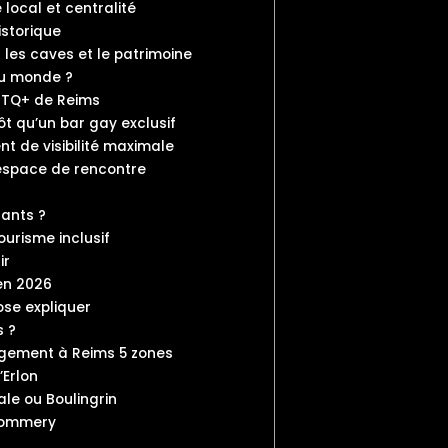
e local et centralité
istorique
r les caves et le patrimoine
 du monde ?
GBTQ+ de Reims
ôt qu’un bar gay exclusif
t de visibilité maximale
 espace de rencontre
ants ?
risme inclusif
ir
 en 2026
ose expliquer
s ?
gement à Reims 5 zones
’Erlon
le ou Boulingrin
 Pommery