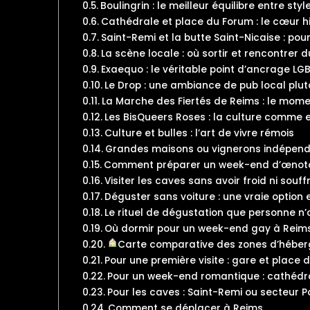
Boulingrin : le meilleur équilibre entre styl
Cathédrale et place du Forum : le cœur h
Saint-Remi et la butte Saint-Nicaise : pou
La scène locale : où sortir et rencontrer
Exaequo : le véritable point d’ancrage L
Le Drop : une ambiance de pub local plut
La Marche des Fiertés de Reims : le momen
Les BisQueers Roses : la culture comme
Culture et bulles : l’art de vivre rémois
Grandes maisons ou vignerons indépend
Comment préparer un week-end d’œnotou
Visiter les caves sans avoir froid ni souffr
Déguster sans voiture : une vraie option
Le rituel de dégustation que personne n’
Où dormir pour un week-end gay à Reim
Carte comparative des zones d’héber
Pour une première visite : gare et place d
Pour un week-end romantique : cathédra
Pour les caves : Saint-Remi ou secteur
Comment se déplacer à Reims