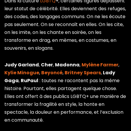
Dans la culture
LGBTQ
+, certaines figures dépassent
leur statut de célébrité. Elles deviennent des refuges,
des codes, des langages communs. On ne les écoute
pas seulement. On se reconnaît en elles. On les cite,
on les imite, on les chante en soirée, on les
transforme en drag, en mèmes, en costumes, en
souvenirs, en slogans.
Judy Garland
,
Cher
,
Madonna
,
Mylène Farmer
,
Kylie Minogue
,
Beyoncé
,
Britney Spears
,
Lady
Gaga
,
RuPaul
: toutes ne racontent pas la même
histoire. Pourtant, elles partagent quelque chose.
Elles ont offert à des publics LGBTQ+ une manière de
transformer la fragilité en style, la honte en
spectacle, la douleur en performance, et l’exclusion
en communauté.