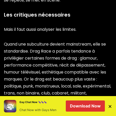
se répète, se met en scène.
Les critiques nécessaires
Mais il faut aussi analyser les limites.
Quand une subculture devient mainstream, elle se
standardise. Drag Race a parfois tendance à
privilégier certaines formes de drag : glamour,
performance compétitive, récit de dépassement,
humour télévisuel, esthétique compatible avec les
marques. Or le drag est beaucoup plus vaste :
politique, punk, monstrueux, local, sale, expérimental,
trans, non binaire, club, cabaret, militant,
communautaire.
Gay Chat Now
×
Download Now
Chat Now with Gays Men
De plus, la diffusion mondiale de Drag Race peut