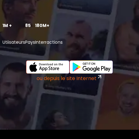
1M +
85
180M+
Utiisateurs
Pays
Interractions
ou depuis le site Internet