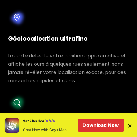
Géolocalisation ultrafine
La carte détecte votre position approximative et
affiche les ours à quelques rues seulement, sans
jamais révéler votre localisation exacte, pour des
rencontres rapides et sûres.
Gay Chat Now
Filtres de recherche avancés
×
Download Now
Chat Now with Gays Men