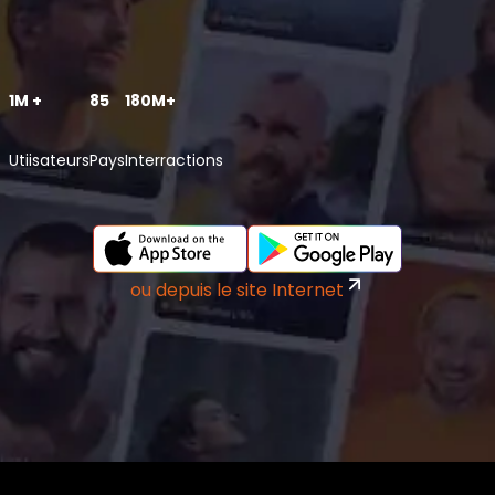
1M +
85
180M+
Utiisateurs
Pays
Interractions
ou depuis le site Internet