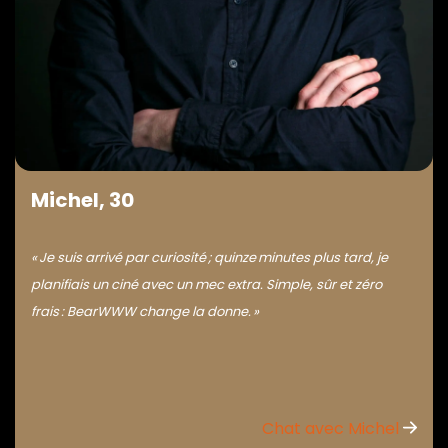
Michel, 30
« Je suis arrivé par curiosité ; quinze minutes plus tard, je
planifiais un ciné avec un mec extra. Simple, sûr et zéro
frais : BearWWW change la donne. »
Chat avec Michel