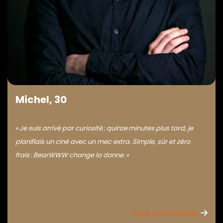
Michel, 30
« Je suis arrivé par curiosité ; quinze minutes plus tard, je
planifiais un ciné avec un mec extra. Simple, sûr et zéro
frais : BearWWW change la donne. »
Chat avec Michel