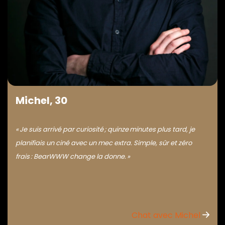
Michel, 30
« Je suis arrivé par curiosité ; quinze minutes plus tard, je
planifiais un ciné avec un mec extra. Simple, sûr et zéro
frais : BearWWW change la donne. »
Chat avec Michel