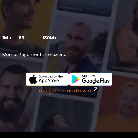
1M +
85
180M+
Membri
Pagamenti
Interazione
o registrati al sito web