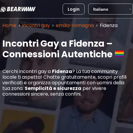
Login
Vai
al
Home
›
incontri gay
›
emilia-romagna
›
Fidenza
contenuto
Incontri Gay a Fidenza –
Connessioni Autentiche
Cerchi incontri gay a
Fidenza
? La tua community
locale ti aspetta! Chatte gratuitamente, scopri profili
verificati e organizza appuntamenti con uomini della
tua zona.
Semplicità e sicurezza
per vivere
connessioni sincere, senza confini.