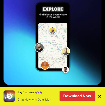
Gay Chat Now
Consigli per avere
×
Download Now
Chat Now with Gays Men
successo negli incontri