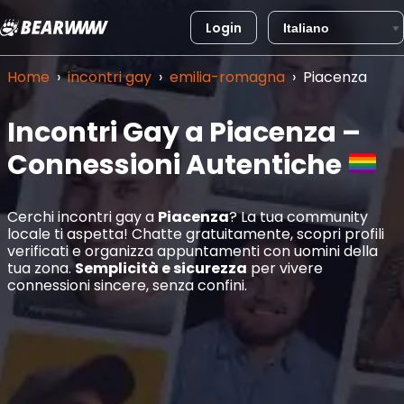
Login
Vai
al
Home
›
incontri gay
›
emilia-romagna
›
Piacenza
contenuto
Incontri Gay a Piacenza –
Connessioni Autentiche
Cerchi incontri gay a
Piacenza
? La tua community
locale ti aspetta! Chatte gratuitamente, scopri profili
verificati e organizza appuntamenti con uomini della
tua zona.
Semplicità e sicurezza
per vivere
connessioni sincere, senza confini.