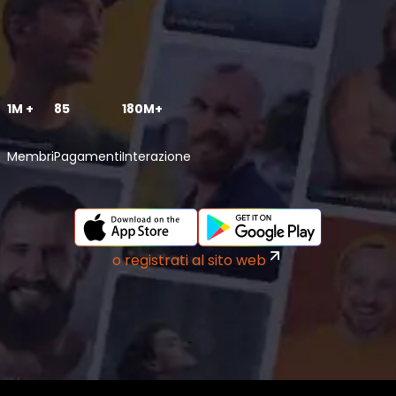
1M +
85
180M+
Membri
Pagamenti
Interazione
o registrati al sito web