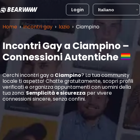
Login
Vai
al
Home
›
incontri gay
›
lazio
›
Ciampino
contenuto
Incontri Gay a Ciampino –
Connessioni Autentiche
Cerchi incontri gay a
Ciampino
? La tua community
locale ti aspetta! Chatte gratuitamente, scopri profili
verificati e organizza appuntamenti con uomini della
tua zona.
Semplicità e sicurezza
per vivere
connessioni sincere, senza confini.