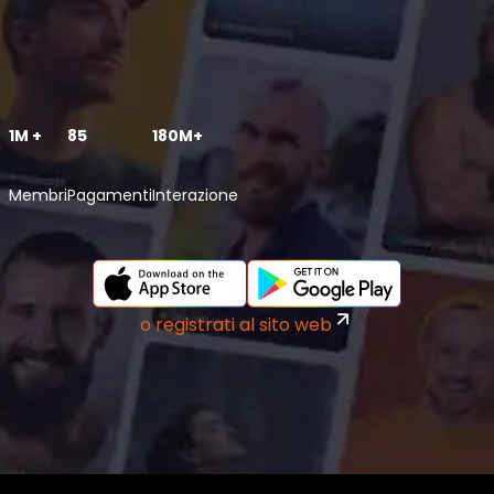
1M +
85
180M+
Membri
Pagamenti
Interazione
o registrati al sito web