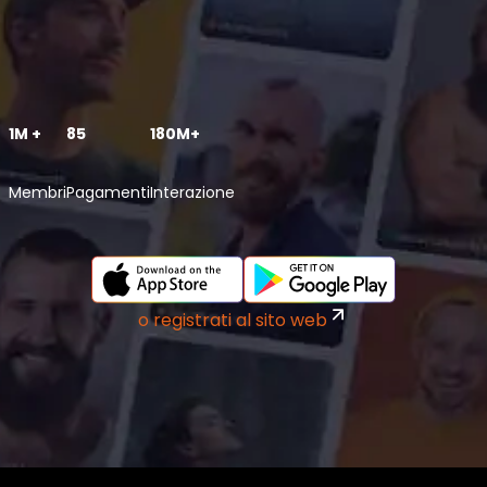
1M +
85
180M+
Membri
Pagamenti
Interazione
o registrati al sito web