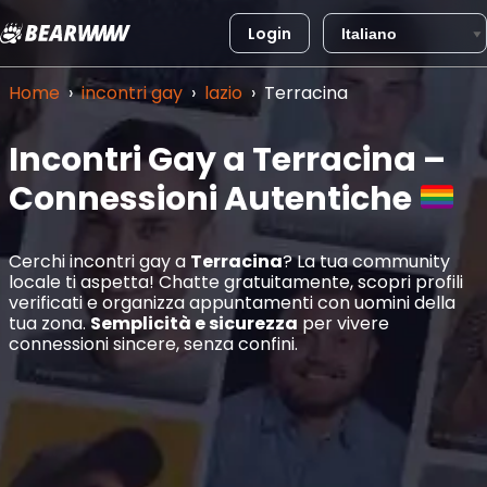
Login
Vai
al
Home
›
incontri gay
›
lazio
›
Terracina
contenuto
Incontri Gay a Terracina –
Connessioni Autentiche
Cerchi incontri gay a
Terracina
? La tua community
locale ti aspetta! Chatte gratuitamente, scopri profili
verificati e organizza appuntamenti con uomini della
tua zona.
Semplicità e sicurezza
per vivere
connessioni sincere, senza confini.