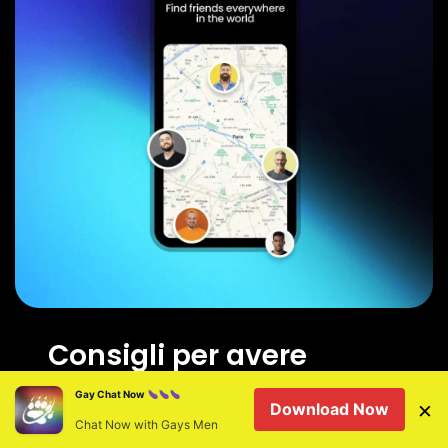
Consigli per avere
successo negli incontri
Gay Chat Now
×
Download Now
su BearWWW a
Chat Now with Gays Men