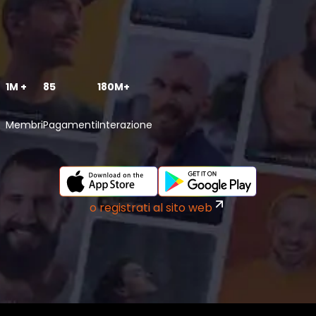
1M +
85
180M+
Membri
Pagamenti
Interazione
o registrati al sito web