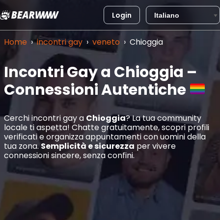
Login
Vai
al
Home
›
incontri gay
›
veneto
›
Chioggia
contenuto
Incontri Gay a Chioggia –
Connessioni Autentiche
Cerchi incontri gay a
Chioggia
? La tua community
locale ti aspetta! Chatte gratuitamente, scopri profili
verificati e organizza appuntamenti con uomini della
tua zona.
Semplicità e sicurezza
per vivere
connessioni sincere, senza confini.