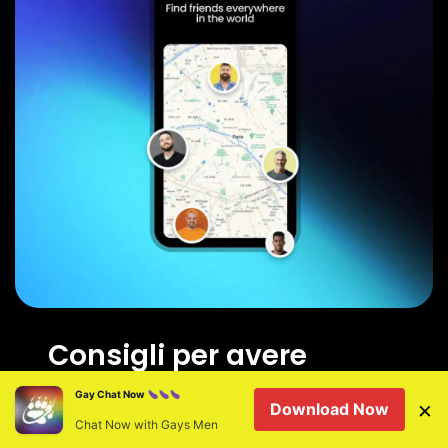
Consigli per avere
successo negli incontri
Gay Chat Now
×
Download Now
su BearWWW a
Chat Now with Gays Men