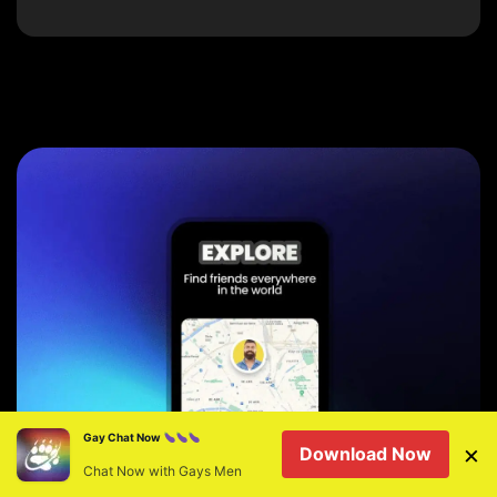
Gay Chat Now
×
Download Now
Chat Now with Gays Men