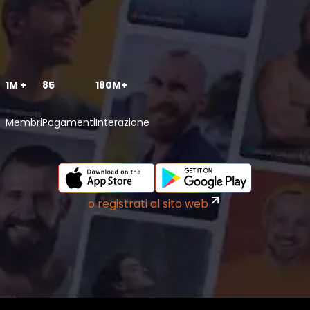
1M +
85
180M+
Membri
Pagamenti
Interazione
o registrati al sito web