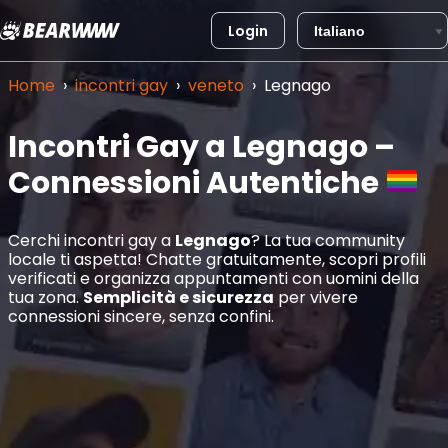
Login
Vai
al
Home
›
incontri gay
›
veneto
›
Legnago
contenuto
Incontri Gay a Legnago –
Connessioni Autentiche
Cerchi incontri gay a
Legnago
? La tua community
locale ti aspetta! Chatte gratuitamente, scopri profili
verificati e organizza appuntamenti con uomini della
tua zona.
Semplicità e sicurezza
per vivere
connessioni sincere, senza confini.