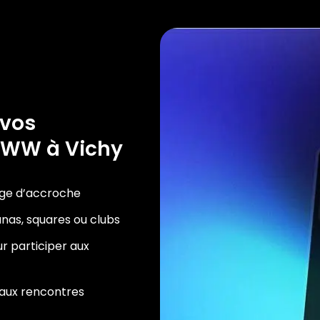
 vos
WWW à Vichy
age d’accroche
aunas, squares ou clubs
r participer aux
t aux rencontres