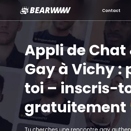
Contact
Aller
au
contenu
Appli de Chat
Gay à Vichy : 
toi – inscris-to
gratuitement
Tu cherches une rencontre gay authent