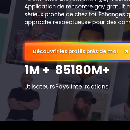
Application de rencontre gay gratuit
sérieux proche de chez toi. Échanges qual
approche respectueuse pour des conn
Découvrir les profils près de moi
1M +
85
180M+
Utiisateurs
Pays
Interractions