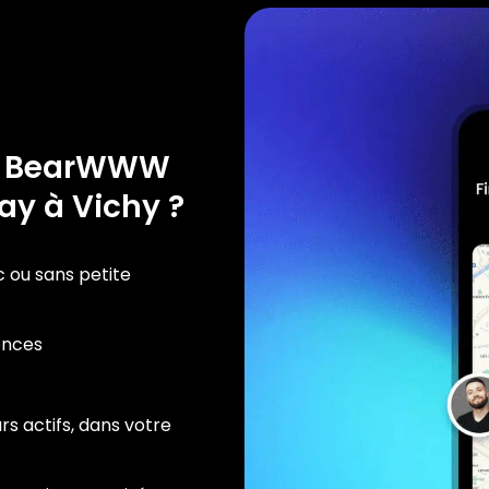
e BearWWW
ay à Vichy ?
c ou sans petite
ences
rs actifs, dans votre