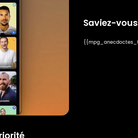
Saviez-vous
{{mpg_anecdoctes_fa
iorité