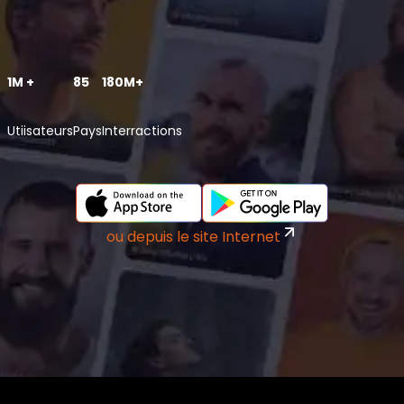
1M +
85
180M+
Utiisateurs
Pays
Interractions
ou depuis le site Internet