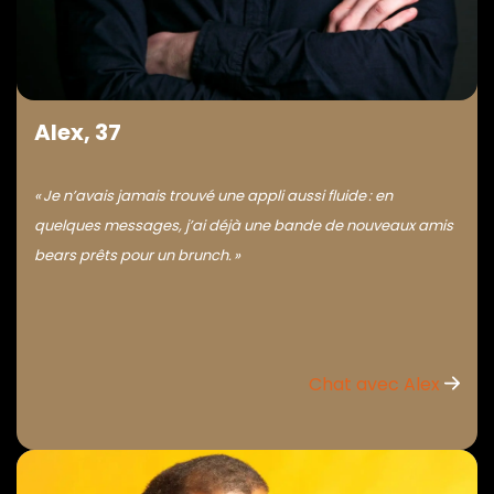
Alex, 37
« Je n’avais jamais trouvé une appli aussi fluide : en
quelques messages, j’ai déjà une bande de nouveaux amis
bears prêts pour un brunch. »
Chat avec Alex