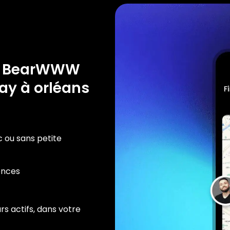
e BearWWW
ay à orléans
c ou sans petite
ences
rs actifs, dans votre