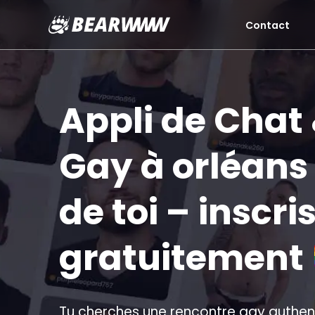
Contact
Aller
au
contenu
Appli de Chat
Gay à orléans :
de toi – inscri
gratuitement
Tu cherches une rencontre gay authent