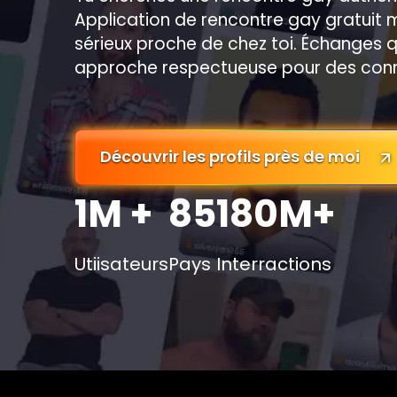
Application de rencontre gay gratuit
sérieux proche de chez toi. Échanges qual
approche respectueuse pour des conn
Découvrir les profils près de moi
1M +
85
180M+
Utiisateurs
Pays
Interractions