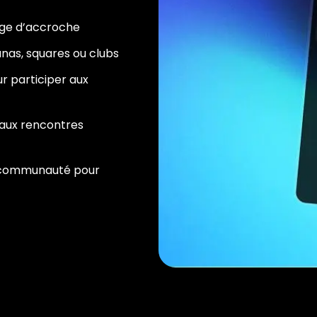
age d’accroche
aunas, squares ou clubs
r participer aux
t aux rencontres
a communauté pour