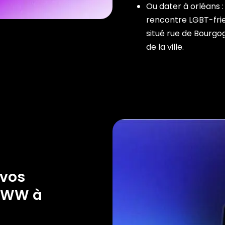
Ou dater à orléans :
rencontre LGBT-fri
situé rue de Bourgo
de la ville.
 vos
rWWW à