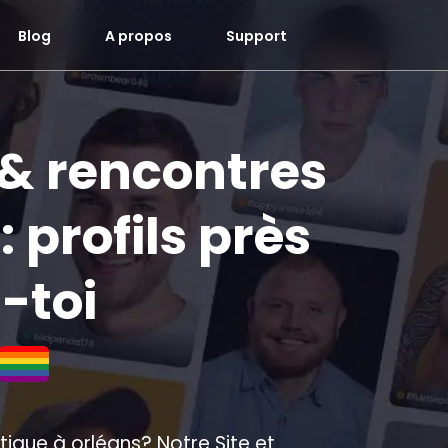
Blog
A propos
Support
 & rencontres
 profils près
s-toi
ique à orléans? Notre Site et