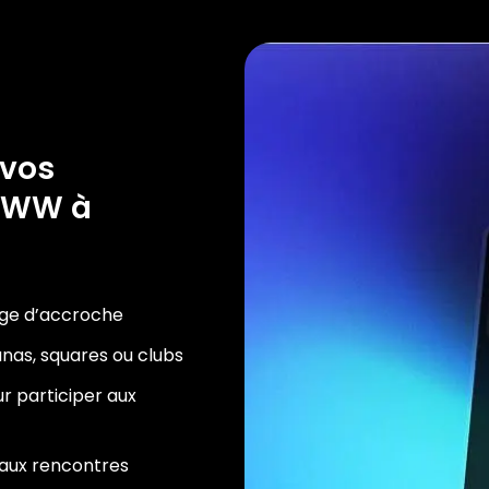
 vos
rWWW à
age d’accroche
aunas, squares ou clubs
r participer aux
t aux rencontres