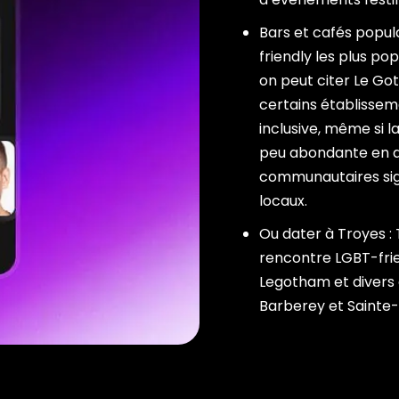
Bars et cafés popula
friendly les plus po
on peut citer Le Got
certains établisse
inclusive, même si l
peu abondante en 
communautaires sign
locaux.
Ou dater à Troyes :
rencontre LGBT-fri
Legotham et divers 
Barberey et Sainte-