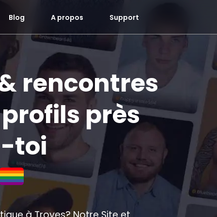
Blog
A propos
Support
 & rencontres
profils près
s-toi
ique à Troyes? Notre Site et