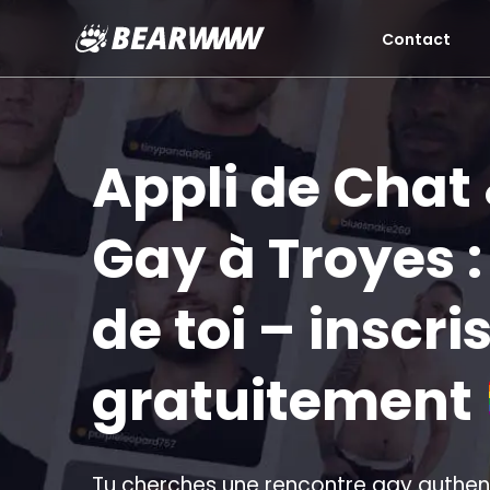
Contact
Aller
au
contenu
Appli de Chat
Gay à Troyes : 
de toi – inscri
gratuitement
Tu cherches une rencontre gay authent