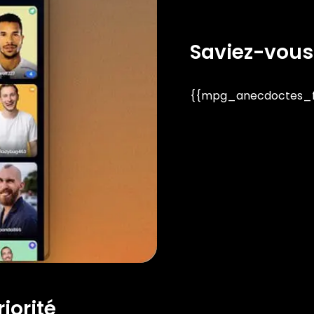
Saviez-vous
{{mpg_anecdoctes_fa
iorité