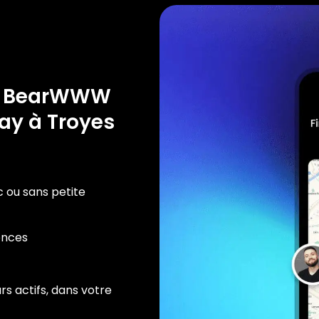
e BearWWW
ay à Troyes
c ou sans petite
ences
rs actifs, dans votre