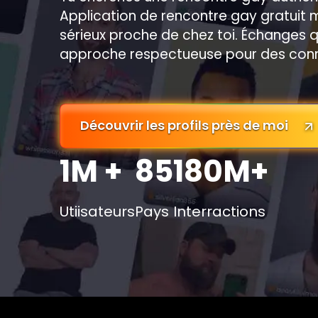
Application de rencontre gay gratuit
sérieux proche de chez toi. Échanges qual
approche respectueuse pour des conn
Découvrir les profils près de moi
1M +
85
180M+
Utiisateurs
Pays
Interractions