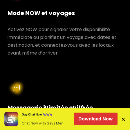
Mode NOW et voyages
Activez NOW pour signaler votre disponibilité
immédiate ou planifiez un voyage avec dates et
destination, et connectez‑vous avec les locaux
avant même d’arriver.
Messagerie illimitée chiffrée
Gay Chat Now
×
Download Now
Discutez sans limite — texte, photos et vidéo — le
Chat Now with Gays Men