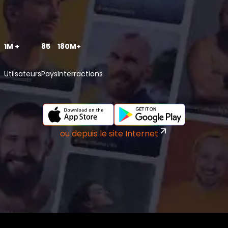
1M +
85
180M+
Utiisateurs
Pays
Interractions
ou depuis le site Internet