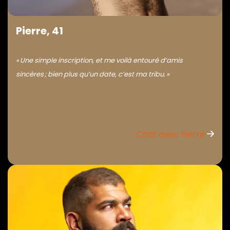
Pierre, 41
« Une simple inscription, et me voilà entouré d’amis
sincères ; bien plus qu’un date, c’est ma tribu. »
Chat avec Pierre