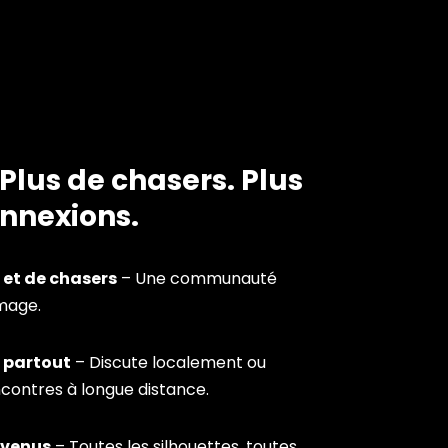
 Plus de chasers. Plus
onnexions.
 et de chasers
– Une communauté
image.
 partout
– Discute localement ou
contres à longue distance.
nvenus
– Toutes les silhouettes, toutes