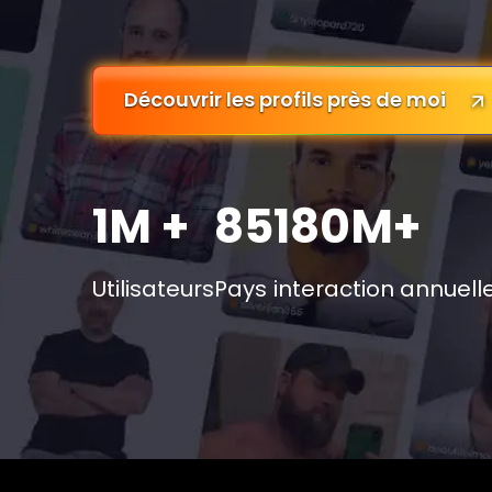
Découvrir les profils près de moi
1M +
85
180M+
Utilisateurs
Pays
interaction annuell