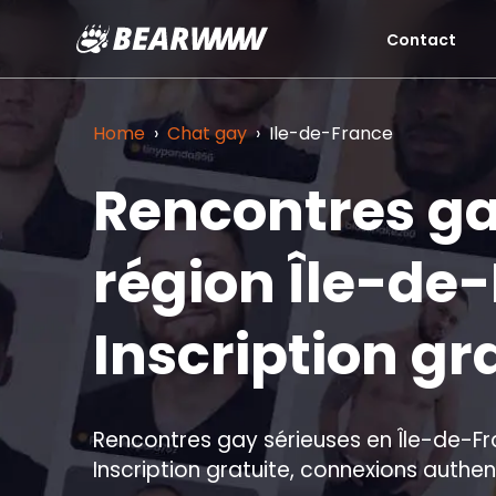
Contact
Aller
au
contenu
Home
›
Chat gay
›
Ile-de-France
Rencontres ga
région Île-de
Inscription gr
Rencontres gay sérieuses en Île-de-F
Inscription gratuite, connexions authen