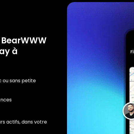
e BearWWW
ay à
c ou sans petite
ences
rs actifs, dans votre