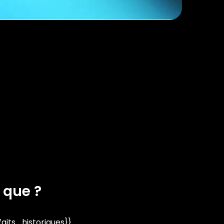
 que ?
its_historiques}}