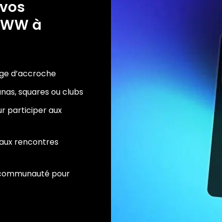
 vos
rWWW à
age d’accroche
aunas, squares ou clubs
r participer aux
t aux rencontres
a communauté pour