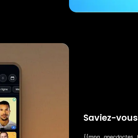
Saviez-vous
{{mpg_anecdoctes_fa