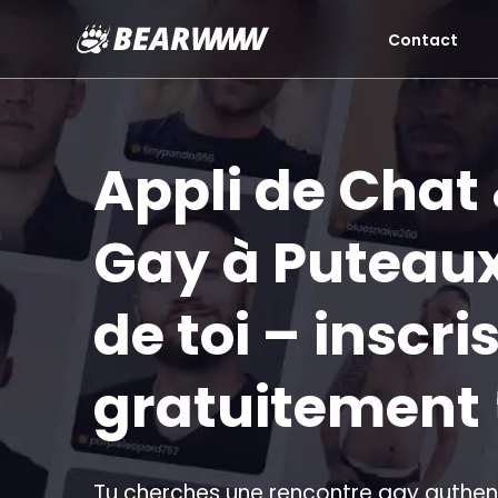
Contact
Aller
au
contenu
Appli de Chat
Gay à Puteaux 
de toi – inscri
gratuitement
Tu cherches une rencontre gay authent