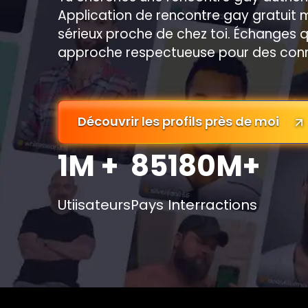
Application de rencontre gay gratuit
sérieux proche de chez toi. Échanges qual
approche respectueuse pour des conn
Découvrir les profils près de moi
1M +
85
180M+
Utiisateurs
Pays
Interractions