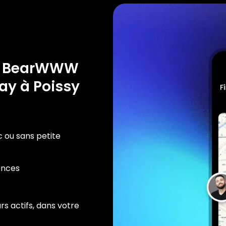
e BearWWW
ay à Poissy
c ou sans petite
ences
rs actifs, dans votre