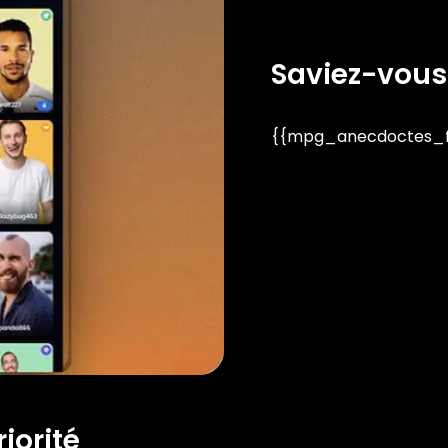
Saviez-vous
{{mpg_anecdoctes_fa
iorité