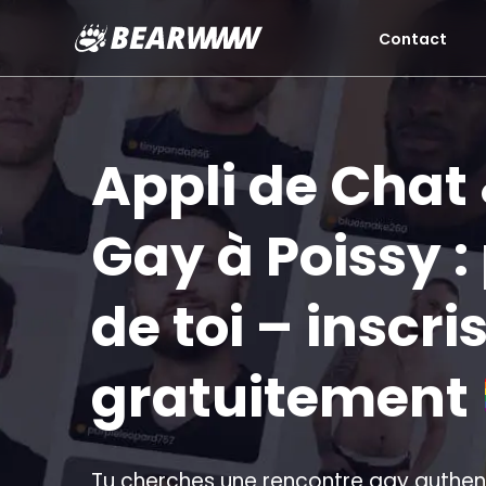
Contact
Aller
au
contenu
Appli de Chat
Gay à Poissy : 
de toi – inscri
gratuitement
Tu cherches une rencontre gay authent