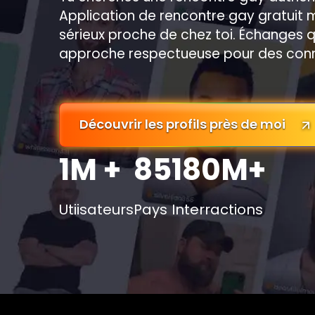
Application de rencontre gay gratuit
sérieux proche de chez toi. Échanges qual
approche respectueuse pour des conn
Découvrir les profils près de moi
1M +
85
180M+
Utiisateurs
Pays
Interractions