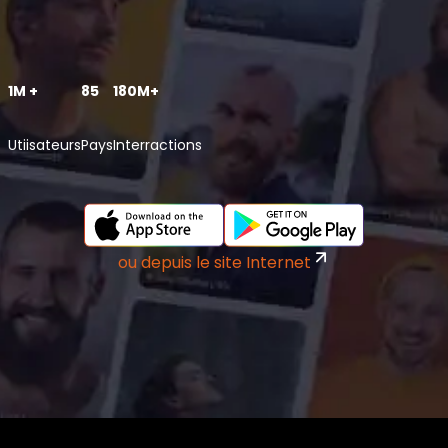
1M +
85
180M+
Utiisateurs
Pays
Interractions
ou depuis le site Internet