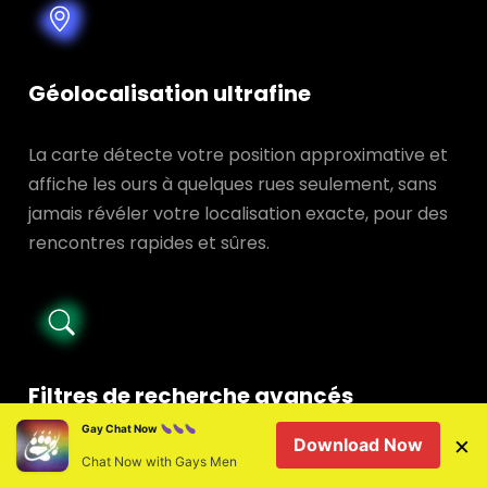
Géolocalisation ultrafine
La carte détecte votre position approximative et
affiche les ours à quelques rues seulement, sans
jamais révéler votre localisation exacte, pour des
rencontres rapides et sûres.
Filtres de recherche avancés
Gay Chat Now
×
Download Now
Âge, tribu, morphologie, intentions ou passions :
Chat Now with Gays Men
combinez les critères d’un simple geste et