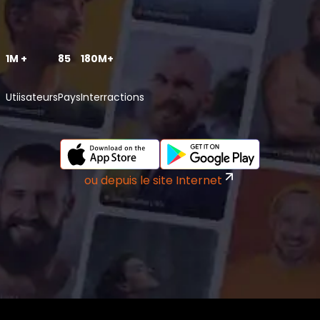
1M +
85
180M+
Utiisateurs
Pays
Interractions
ou depuis le site Internet