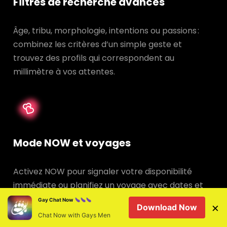
Filtres de recherche avancés
Âge, tribu, morphologie, intentions ou passions :
combinez les critères d’un simple geste et
trouvez des profils qui correspondent au
millimètre à vos attentes.
Mode NOW et voyages
Activez NOW pour signaler votre disponibilité
immédiate ou planifiez un voyage avec dates et
destination, et connectez‑vous avec les locaux
Gay Chat Now
×
Download Now
avant même d’arriver.
Chat Now with Gays Men