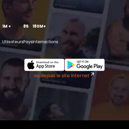
1M +
85
180M+
Utiisateurs
Pays
Interractions
ou depuis le site Internet