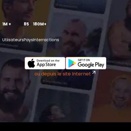
1M +
85
180M+
Utiisateurs
Pays
Interractions
ou depuis le site Internet