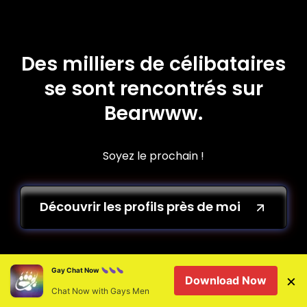
Des milliers de célibataires
se sont rencontrés sur
Bearwww.
Soyez le prochain !
Découvrir les profils près de moi
Pourquoi Choisir BearWWW
Gay Chat Now
×
Download Now
pour vos Rencontres Gay à
Chat Now with Gays Men