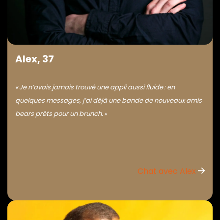
Alex, 37
« Je n’avais jamais trouvé une appli aussi fluide : en
quelques messages, j’ai déjà une bande de nouveaux amis
bears prêts pour un brunch. »
Chat avec Alex