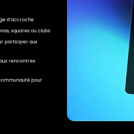
age d’accroche
aunas, squares ou clubs
r participer aux
t aux rencontres
a communauté pour