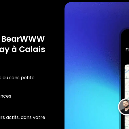
e BearWWW
ay à Calais
c ou sans petite
ences
rs actifs, dans votre