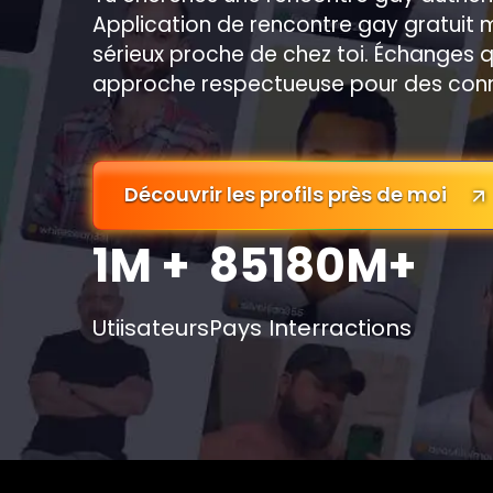
Application de rencontre gay gratuit
sérieux proche de chez toi. Échanges qual
approche respectueuse pour des conn
Découvrir les profils près de moi
1M +
85
180M+
Utiisateurs
Pays
Interractions