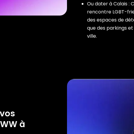
Ou dater à Calais : 
rencontre LGBT-frie
des espaces de déte
que des parkings et 
ville.
 vos
rWWW à