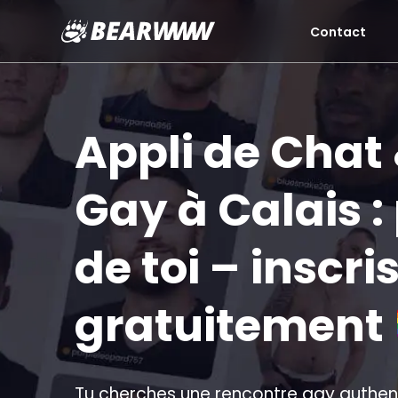
Contact
Aller
au
contenu
Appli de Chat
Gay à Calais : 
de toi – inscri
gratuitement
Tu cherches une rencontre gay authent