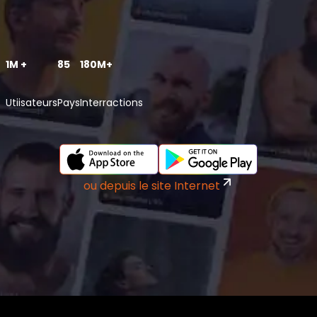
1M +
85
180M+
Utiisateurs
Pays
Interractions
ou depuis le site Internet