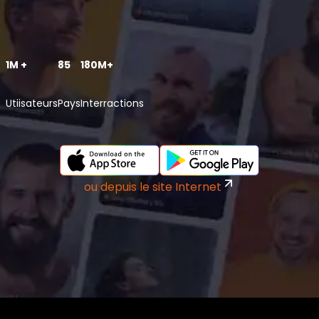
1M +
85
180M+
Utiisateurs
Pays
Interractions
ou depuis le site Internet