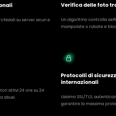
Verifica delle foto t
onali
Un algoritmo controlla sel
rchiviati su server sicuri e
manipolate o rubate e blocc
Protocolli di sicure
internazionali
ori attivi 24 ore su 24
Usiamo SSL/TLS, autenticazi
a abusi.
garantire la massima protez