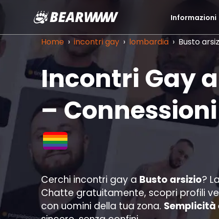
Informazioni
Vai
al
Home
›
incontri gay
›
lombardia
›
Busto arsiz
contenuto
Incontri Gay a
– Connessioni
Cerchi incontri gay a
Busto arsizio
? L
Chatte gratuitamente, scopri profili v
con uomini della tua zona.
Semplicità 