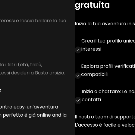
gratuita
teressi e lascia brillare la tua
Inizia la tua avventura in 
Crea il tuo profilo unic
interessi
 i filtri (età, tribù,
Esplora profili verificat
tessi desideri a Busto arsizio.
compatibili
e
Inizia a chattare: Le no
contatti
contro easy, un’avventura
 perfetto è già online and la
Il nostro team di supporto
L’accesso è facile e veloc