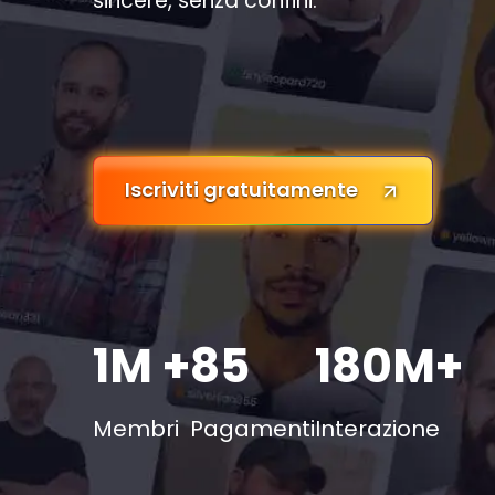
sincere, senza confini.
Iscriviti gratuitamente
1M +
85
180M+
Membri
Pagamenti
Interazione