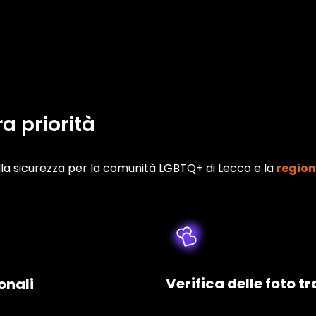
ra priorità
 sicurezza per la comunità LGBTQ+ di Lecco e la
regio
Verifica delle foto t
onali