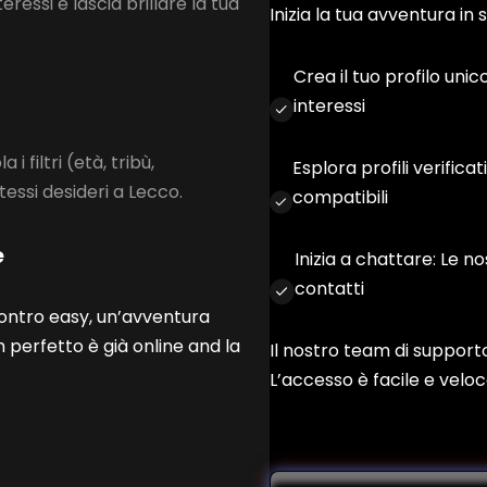
teressi e lascia brillare la tua
Inizia la tua avventura in 
Crea il tuo profilo unic
interessi
a i filtri (età, tribù,
Esplora profili verificat
stessi desideri a Lecco.
compatibili
e
Inizia a chattare: Le no
contatti
contro easy, un’avventura
 perfetto è già online and la
Il nostro team di supporto
L’accesso è facile e veloc