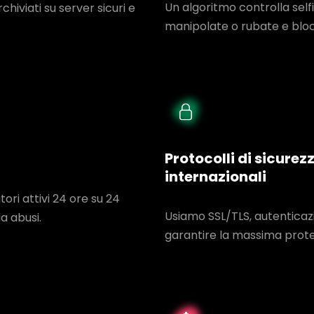
Un algoritmo controlla sel
rchiviati su server sicuri e
manipolate o rubate e blocc
Protocolli di sicure
internazionali
ori attivi 24 ore su 24
Usiamo SSL/TLS, autenticazi
a abusi.
garantire la massima protez