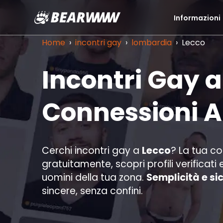
Informazioni
Vai
al
Home
›
incontri gay
›
lombardia
›
Lecco
contenuto
Incontri Gay a
Connessioni 
Cerchi incontri gay a
Lecco
? La tua c
gratuitamente, scopri profili verifica
uomini della tua zona.
Semplicità e si
sincere, senza confini.