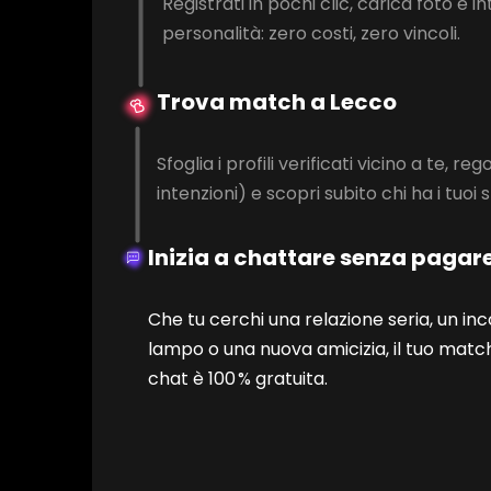
Registrati in pochi clic, carica foto e in
personalità: zero costi, zero vincoli.
Trova match a Lecco
Sfoglia i profili verificati vicino a te, regol
intenzioni) e scopri subito chi ha i tuoi 
Inizia a chattare senza pagar
Che tu cerchi una relazione seria, un in
lampo o una nuova amicizia, il tuo match
chat è 100 % gratuita.